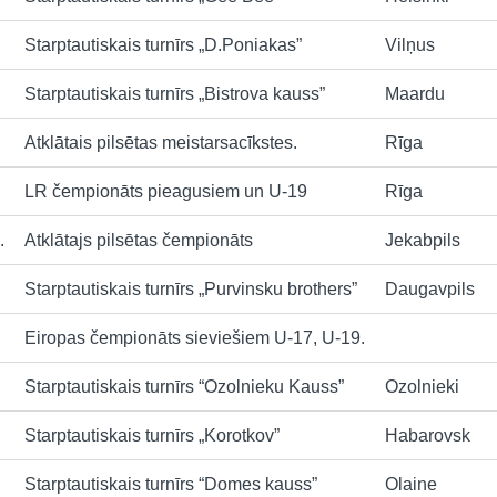
Starptautiskais turnīrs „D.Poniakas”
Vilņus
Starptautiskais turnīrs „Bistrova kauss”
Maardu
Atklātais pilsētas meistarsacīkstes.
Rīga
LR čempionāts pieagusiem un U-19
Rīga
.
Atklātajs pilsētas čempionāts
Jekabpils
Starptautiskais turnīrs „Purvinsku brothers”
Daugavpils
Eiropas čempionāts sieviešiem U-17, U-19.
Starptautiskais turnīrs “Ozolnieku Kauss”
Ozolnieki
Starptautiskais turnīrs „Korotkov”
Habarovsk
Starptautiskais turnīrs “Domes kauss”
Olaine