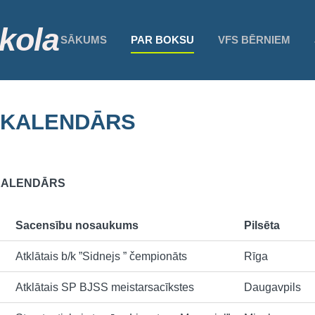
kola
SĀKUMS
PAR BOKSU
VFS BĒRNIEM
U KALENDĀRS
 KALENDĀRS
Sacensību nosaukums
Pilsēta
Atklātais b/k ”Sidnejs ” čempionāts
Rīga
Atklātais SP BJSS meistarsacīkstes
Daugavpils