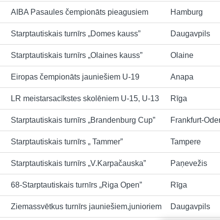
AIBA Pasaules čempionāts pieagusiem
Hamburg
Starptautiskais turnīrs „Domes kauss”
Daugavpils
Starptautiskais turnīrs „Olaines kauss”
Olaine
Eiropas čempionāts jauniešiem U-19
Anapa
LR meistarsacīkstes skolēniem U-15, U-13
Rīga
Starptautiskais turnīrs „Brandenburg Cup”
Frankfurt-Ode
Starptautiskais turnīrs „ Tammer”
Tampere
Starptautiskais turnīrs „V.Karpačauska”
Paņevežis
68-Starptautiskais turnīrs „Riga Open”
Rīga
Ziemassvētkus turnīrs jauniešiem,junioriem
Daugavpils