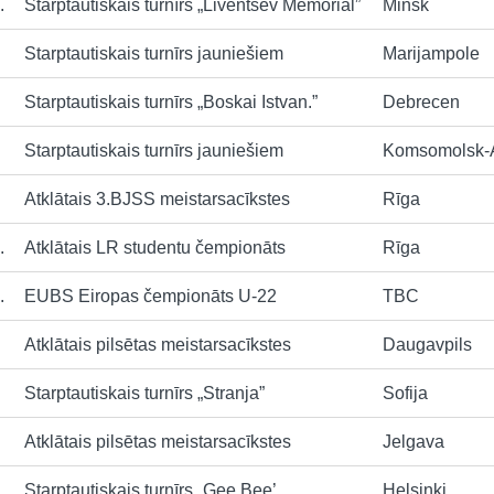
.
Starptautiskais turnīrs „Liventsev Memorial”
Minsk
Starptautiskais turnīrs jauniešiem
Marijampole
Starptautiskais turnīrs „Boskai Istvan.”
Debrecen
Starptautiskais turnīrs jauniešiem
Komsomolsk-
Atklātais 3.BJSS meistarsacīkstes
Rīga
.
Atklātais LR studentu čempionāts
Rīga
.
EUBS Eiropas čempionāts U-22
TBC
Atklātais pilsētas meistarsacīkstes
Daugavpils
Starptautiskais turnīrs „Stranja”
Sofija
Atklātais pilsētas meistarsacīkstes
Jelgava
Starptautiskais turnīrs „Gee Bee’
Helsinki