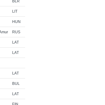
BLR
LIT
HUN
Amur
RUS
LAT
LAT
LAT
BUL
LAT
FIN