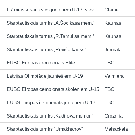
LR meistarsacīkstes junioriem U-17, siev.
Olaine
Starptautiskais turnīrs „A.Šocikasa mem.”
Kaunas
Starptautiskais turnīrs „R.Tamulisa mem.”
Kaunas
Starptautiskais turnīrs „Roviča kauss”
Jūrmala
EUBC Eiropas čempionāts Elite
TBC
Latvijas Olimpiāde jauniešiem U-19
Valmiera
EUBC Eiropas cempionats skolēniem U-15
TBC
EUBS Eiropas čemponāts junioriem U-17
TBC
Starptautiskais turnīrs „Kadirova memor.”
Groznija
Starptautiskais turnīrs “Umakhanov”
Mahačkala