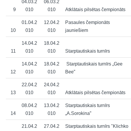
04.03.2
06.03.2
9
010
010
Atklātais pilsētas čempionāts
01.04.2
12.04.2
Pasaules čempionāts
10
010
010
jauniešiem
14.04.2
18.04.2
11
010
010
Starptautiskais turnīrs
14.04.2
18.04.2
Starptautiskais turnīrs „Gee
12
010
010
Bee”
22.04.2
24.04.2
13
010
010
Atklātais pilsētas čempionāts
08.04.2
13.04.2
Starptautiskais turnīrs
14
010
010
„A.Sorokina”
21.04.2
27.04.2
Starptautiskais turnīrs "Klichko