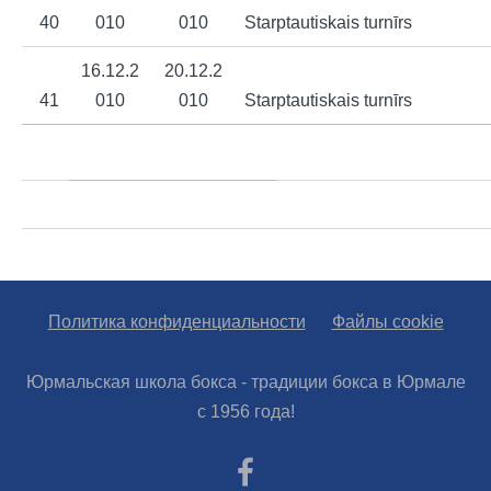
40
010
010
Starptautiskais turnīrs
16.12.2
20.12.2
41
010
010
Starptautiskais turnīrs
Политика конфиденциальности
Файлы cookie
Юрмальская школа бокса - традиции бокса в Юрмале
с 1956 года!