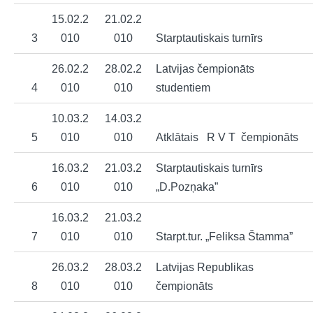
15.02.2
21.02.2
3
010
010
Starptautiskais turnīrs
26.02.2
28.02.2
Latvijas čempionāts
4
010
010
studentiem
10.03.2
14.03.2
5
010
010
Atklātais R V T čempionāts
16.03.2
21.03.2
Starptautiskais turnīrs
6
010
010
„D.Pozņaka”
16.03.2
21.03.2
7
010
010
Starpt.tur. „Feliksa Štamma”
26.03.2
28.03.2
Latvijas Republikas
8
010
010
čempionāts