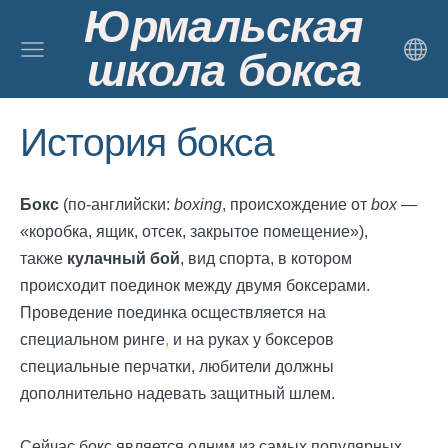
Юрмальская
школа бокса
История бокса
Бокс
(по-английски
:
boxing
, происхождение от
box
—
«коробка, ящик, отсек, закрытое помещение»),
также
кулачный бой
, вид спорта
, в котором
происходит поединок между двумя боксерами.
Проведение поединка осществляется на
специальном
ринге
,
и на руках у боксеров
специальные перчатки
, любители должны
дополнительно надевать защитный шлем.
Сейчас бокс является одним из самых популярных